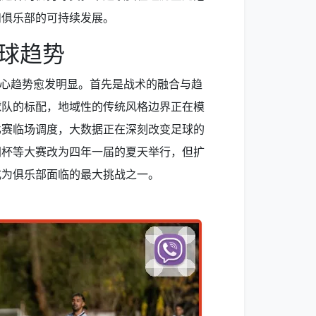
和俱乐部的可持续发展。
足球趋势
个核心趋势愈发明显。首先是战术的融合与趋
球队的标配，地域性的传统风格边界正在模
比赛临场调度，大数据正在深刻改变足球的
洲杯等大赛改为四年一届的夏天举行，但扩
成为俱乐部面临的最大挑战之一。