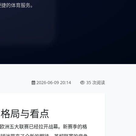
便捷的体育服务。
2026-06-09 20:14
35 次阅读
的格局与看点
季的欧洲五大联赛已经拉开战幕。新赛季的格