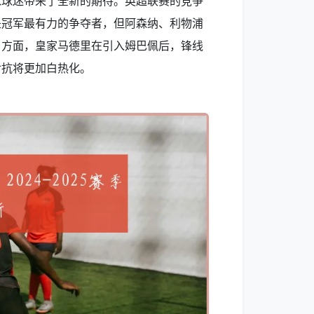
球球迷带来了全新的期待。英超联赛的竞争
是冠军最有力的争夺者，但阿森纳、利物浦
甲方面，皇家马德里在引入姆巴佩后，锋线
对抗将更加白热化。