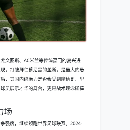
尤文图斯、AC米兰等传统豪门的复兴进
表现，打破拜仁慕尼黑的垄断，是最大的悬
整后，其国内统治力是否会受到摩纳哥、里
是球员展示才华的舞台，更是战术理念碰撞
力场
强度，继续领跑世界足球联赛。2024-