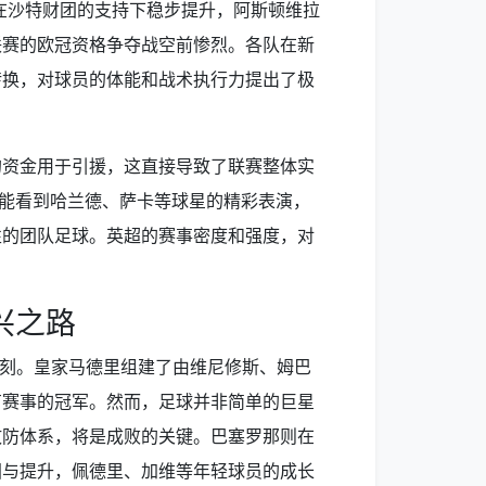
斯尔联在沙特财团的支持下稳步提升，阿斯顿维拉
联赛的欧冠资格争夺战空前惨烈。各队在新
转换，对球员的体能和战术执行力提出了极
的资金用于引援，这直接导致了联赛整体实
仅能看到哈兰德、萨卡等球星的精彩表演，
性的团队足球。英超的赛事密度和强度，对
兴之路
的时刻。皇家马德里组建了由维尼修斯、姆巴
有赛事的冠军。然而，足球并非简单的巨星
攻防体系，将是成败的关键。巴塞罗那则在
固与提升，佩德里、加维等年轻球员的成长