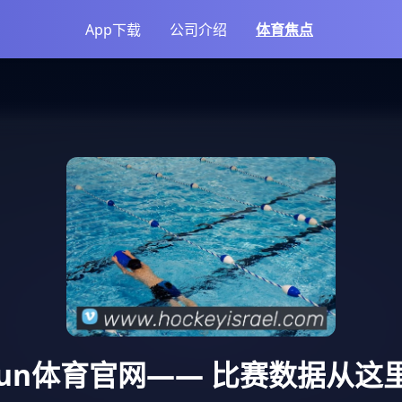
App下载
公司介绍
体育焦点
yun体育官网
—— 比赛数据从这