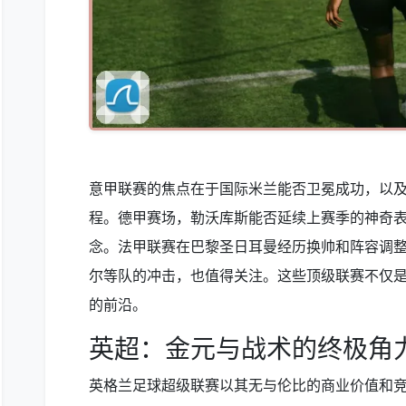
意甲联赛的焦点在于国际米兰能否卫冕成功，以及
程。德甲赛场，勒沃库斯能否延续上赛季的神奇
念。法甲联赛在巴黎圣日耳曼经历换帅和阵容调
尔等队的冲击，也值得关注。这些顶级联赛不仅
的前沿。
英超：金元与战术的终极角
英格兰足球超级联赛以其无与伦比的商业价值和竞争