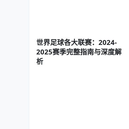
世界足球各大联赛：2024-
2025赛季完整指南与深度解
析