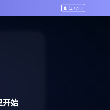
注册入口
里开始