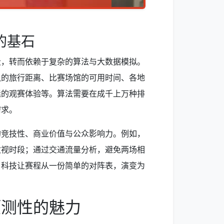
的基石
段，转而依赖于复杂的算法与大数据模拟。
队的旅行距离、比赛场馆的可用时间、各地
迷的观赛体验等。算法需要在成千上万种排
需求。
的竞技性、商业价值与公众影响力。例如，
收视时段；通过交通流量分析，避免两场相
。科技让赛程从一份简单的对阵表，演变为
预测性的魅力