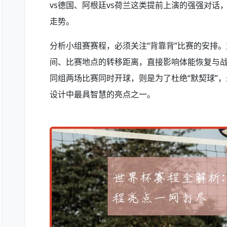
vs德国、阿根廷vs荷兰这类提前上演的强强对
走势。
分析小组赛赛程，必须关注“背靠背”比赛的安排
间、比赛地点的转移距离，直接影响体能恢复与
同组两场比赛同时开球，则是为了杜绝“默契球”
设计中最具智慧的亮点之一。