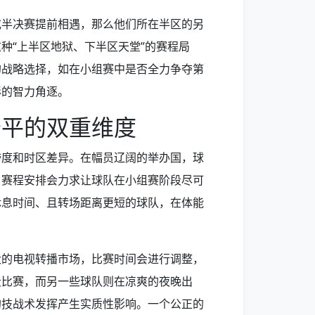
或半决赛提前相遇，那么他们所在半区的另
种“上半区地狱、下半区天堂”的赛程局
的战略选择，如在小组赛中是否全力争夺第
彩的智力角逐。
公平的双重维度
跨度和时区差异。在幅员辽阔的举办国，球
。赛程安排会力求让球队在小组赛阶段尽可
休息时间、且转场距离更短的球队，在体能
大的电视转播市场，比赛时间会进行调整，
段比赛，而另一些球队则在凉爽的夜晚出
的技战术发挥产生实质性影响。一个公正的