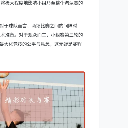
话，将极大程度地影响小组乃至整个淘汰赛的
。对于球队而言，两场比赛之间的间隔时
战术准备。对于观众而言，小组赛第三轮的
，最大化竞技的公平与悬念，这无疑是赛程