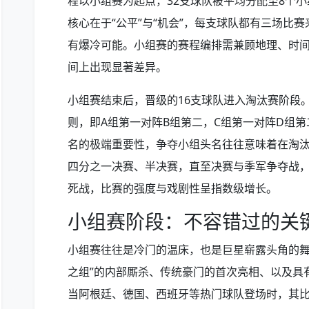
程以小组赛为起点，32支球队被平均分配至8个
核心在于“公平”与“机会”，每支球队都有三场比
有爆冷可能。小组赛的赛程编排需兼顾地理、时
间上出现显著差异。
小组赛结束后，晋级的16支球队进入淘汰赛阶段。
则，即A组第一对阵B组第二，C组第一对阵D组
名的极端重要性，争夺小组头名往往意味着在淘
四分之一决赛、半决赛，直至决赛与季军争夺战
死战，比赛的强度与戏剧性呈指数级增长。
小组赛阶段：不容错过的关
小组赛往往是冷门的温床，也是巨星崭露头角的舞
之组”的内部厮杀、传统豪门的首次亮相、以及具
当阿根廷、德国、西班牙等热门球队登场时，其