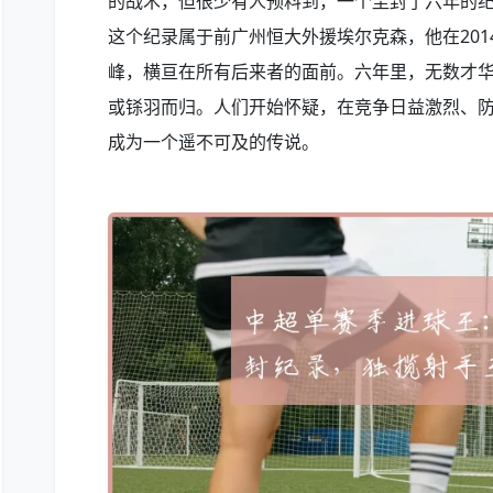
的战术，但很少有人预料到，一个尘封了六年的
这个纪录属于前广州恒大外援埃尔克森，他在201
峰，横亘在所有后来者的面前。六年里，无数才
或铩羽而归。人们开始怀疑，在竞争日益激烈、
成为一个遥不可及的传说。