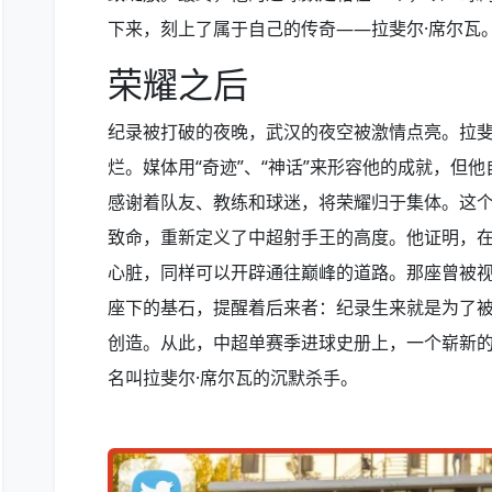
下来，刻上了属于自己的传奇——拉斐尔·席尔瓦
荣耀之后
纪录被打破的夜晚，武汉的夜空被激情点亮。拉
烂。媒体用“奇迹”、“神话”来形容他的成就，但
感谢着队友、教练和球迷，将荣耀归于集体。这
致命，重新定义了中超射手王的高度。他证明，
心脏，同样可以开辟通往巅峰的道路。那座曾被视
座下的基石，提醒着后来者：纪录生来就是为了
创造。从此，中超单赛季进球史册上，一个崭新的
名叫拉斐尔·席尔瓦的沉默杀手。