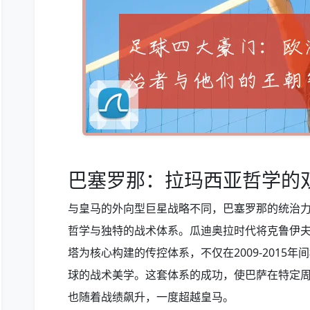
巴塞罗那：拉玛西亚哲学的
与皇马的外向型巨星战略不同，巴塞罗那的统治力
哲学与独特的战术体系。瓜迪奥拉时代将克鲁伊
塔为核心构建的传控体系，不仅在2009-2015
球的战术美学。这套体系的成功，使巴萨在特定
也随着战绩飙升，一度超越皇马。