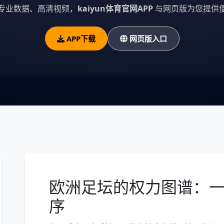
专业数据、高清视频，
kaiyun体育官网APP
与网页版为您提供
APP下载
网页版入口
欧洲足坛的权力图谱：
序