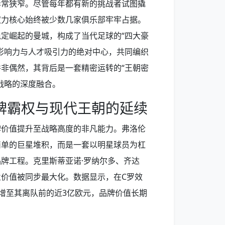
异常狭窄。尽管每年都有新的挑战者试图撬
权力核心始终被少数几家俱乐部牢牢占据。
定崛起的曼城，构成了当代足球的“四大豪
影响力与人才吸引力的绝对中心，共同编织
非偶然，其背后是一套精密运转的“王朝密
战略的深度融合。
牌霸权与现代王朝的延续
牌价值提升至战略高度的非凡能力。弗洛伦
非简单的巨星堆积，而是一套以明星球员为杠
牌工程。克里斯蒂亚诺·罗纳尔多、齐达
价值被同步最大化。数据显示，在C罗效
元激增至其离队前的近3亿欧元，品牌价值长期