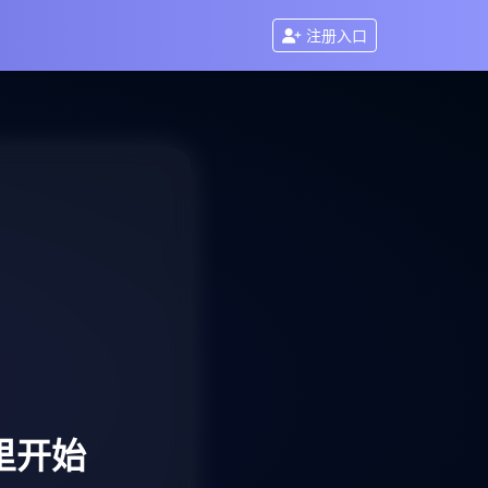
注册入口
里开始