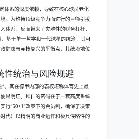
特定体系的深度依赖，导致在核心球员老化
困境。为维持顶级竞争力而进行的巨额引援
融入体系，反而带来了灾难性的财务杠杆，
明，基于单一哲学和一代球星的统治，其可
财政健康与竞技复兴的平衡点，其统治地位
统性统治与风险规避
性”。其在德甲内部的霸权堪称体育史上最
录便是明证。拜仁的密码在于一套高度系统
行“50+1”政策下的会员制，确保了决策
格时代）以精明的商业运作和极具侵略性的