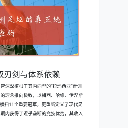
双刃剑与体系依赖
曾深深植根于其内向型的“拉玛西亚”青训
夫的理念推向极致，以梅西、哈维、伊涅斯
年间横扫11个重要冠军，更重新定义了现代足
周期内获得了近乎垄断的竞技优势，其收入